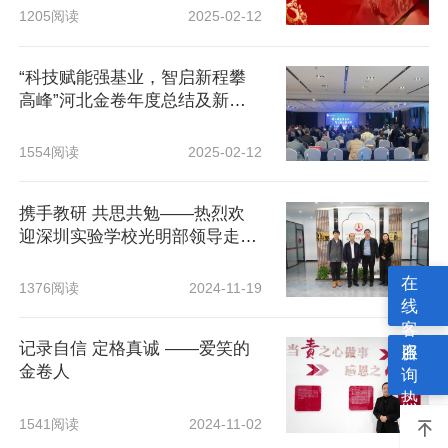
1205阅读
2025-02-12
“科技赋能强基业，智启新程攀
高峰”河北金卷年度总结及新学
年签···
1554阅读
2025-02-12
携手教研 共思共勉——热烈欢
迎深圳实验学校光明部领导走进
金卷参···
在
1376阅读
2024-11-19
线
客
记录自信 定格真诚 ——爱笑的
服
咨
金卷人
询
热
线
1541阅读
2024-11-02
