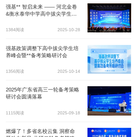
强基** 智启未来 —— 河北金卷
&衡水泰华中学高中拔尖学生培
养···
1384阅读
2025-10-28
强基政策调整下高中拔尖学生培
养峰会暨**备考策略研讨会
1356阅读
2025-10-14
2025年广东省高三一轮备考策略
研讨会圆满落幕
1115阅读
2025-09-18
燃爆了！多省名校云集 洞察命