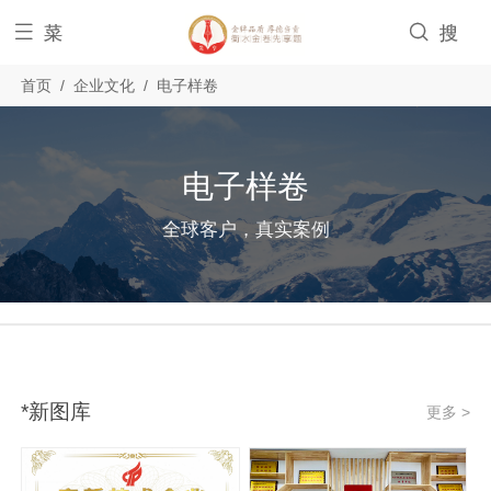


菜
搜
首页
/
企业文化
/
电子样卷
单
索
电子样卷
全球客户，真实案例
*新图库
更多 >