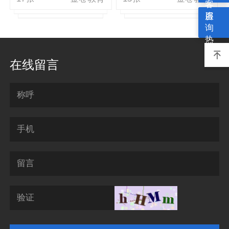
客
服
咨
询
热
线

在线留言
称呼
手机
留言
验证