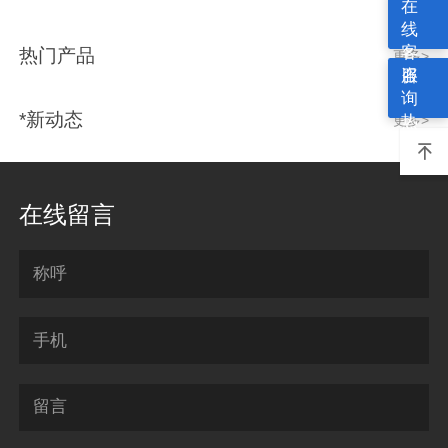
在
线
客
热门产品
更多>
服
咨
询
*新动态
更多>
热
线

在线留言
称呼
手机
留言