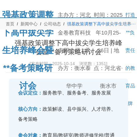


菜
搜
强基政策调整
主办方：河北
时间：2025
打造
首页
/
新闻中心
/
公司动态
/
强基政策调整下高中拔尖学生培养···
单
索
下高中拔尖学
金卷教育科技
年10月25-
**负
强基政策调整下高中拔尖学生培养峰
生培养峰会暨
有限公司 | 承
26日 | 地
责任
会暨**备考策略研讨会
[发布时间：
2025-10-14
浏览数：
1351
]
**备考策略研
办方：衡水泰
点：河北省·
的教
讨会
华中学
衡水市
育品
会议定位：
服务教学、服务备考、服务发展
牌
核心方向：
政策解读、县中振兴、人才培养、
备考策略
参会对象：
教育局/教研室/教师进修学校/普通