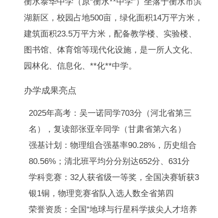
衡水泰华中学（原“衡水**中学”）坐落于衡水市滨
湖新区，校园占地500亩，绿化面积14万平方米，
建筑面积23.5万平方米，配备教学楼、实验楼、
图书馆、体育馆等现代化设施，是一所人文化、
园林化、信息化、**化**中学。
办学成果亮点
2025年高考：吴一诺同学703分（河北省第三
名），复读部张亚辛同学（甘肃省第六名）
强基计划：物理组合强基率90.28%，历史组合
80.56%；清北班平均分分别达652分、631分
学科竞赛：32人获省级一等奖，全国决赛斩获3
银1铜，物理竞赛省队入选人数全省第四
荣誉资质：全国“地球与行星科学拔尖人才培养