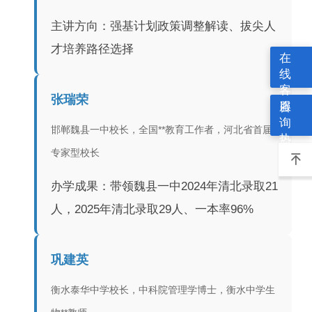
主讲方向：强基计划政策调整解读、拔尖人
才培养路径选择
在
线
客
张瑞荣
服
咨
询
邯郸魏县一中校长，全国**教育工作者，河北省首届
热
专家型校长
线

办学成果：带领魏县一中2024年清北录取21
人，2025年清北录取29人、一本率96%
巩建英
衡水泰华中学校长，中科院管理学博士，衡水中学生