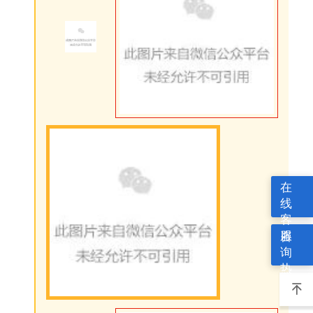
在
线
客
服
咨
询
热
线
