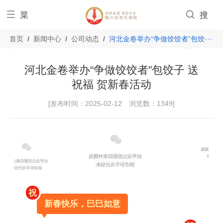


菜
搜
首页
/
新闻中心
/
公司动态
/
河北金卷举办“争做饺饺者”包饺···
单
索
河北金卷举办“争做饺饺者”包饺子 送
祝福 贺新春活动
[发布时间：
2025-02-12
浏览数：
1349
]
祝
新春快乐，巳巳如意